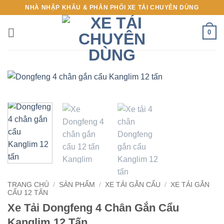
Bỏ
NHÀ NHẬP KHẨU & PHÂN PHỐI XE TẢI CHUYÊN DÙNG
qua
nội
0
dung
TRANG CHỦ
/
SẢN PHẨM
/
XE TẢI GẮN CẨU
/
XE TẢI GẮN
CẨU 12 TẤN
Xe Tải Dongfeng 4 Chân Gắn Cẩu
Kanglim 12 Tấn