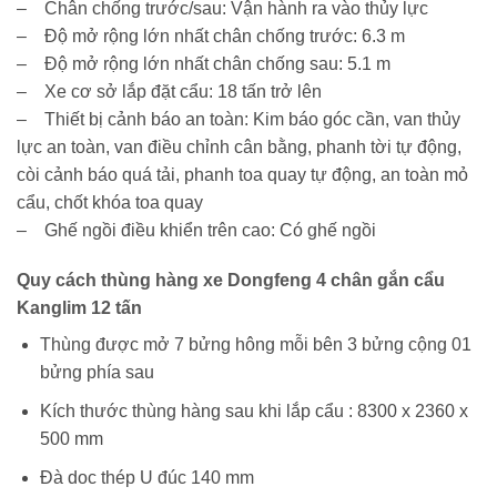
– Chân chống trước/sau: Vận hành ra vào thủy lực
– Độ mở rộng lớn nhất chân chống trước: 6.3 m
– Độ mở rộng lớn nhất chân chống sau: 5.1 m
– Xe cơ sở lắp đặt cẩu: 18 tấn trở lên
– Thiết bị cảnh báo an toàn: Kim báo góc cần, van thủy
lực an toàn, van điều chỉnh cân bằng, phanh tời tự động,
còi cảnh báo quá tải, phanh toa quay tự động, an toàn mỏ
cẩu, chốt khóa toa quay
– Ghế ngồi điều khiển trên cao: Có ghế ngồi
Quy cách thùng hàng xe Dongfeng 4 chân gắn cẩu
Kanglim 12 tấn
Thùng được mở 7 bửng hông mỗi bên 3 bửng cộng 01
bửng phía sau
Kích thước thùng hàng sau khi lắp cẩu : 8300 x 2360 x
500 mm
Đà doc thép U đúc 140 mm