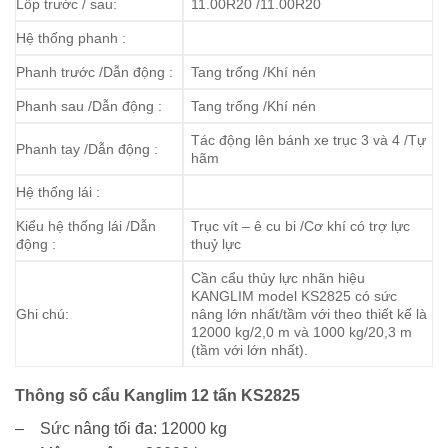
Lốp trước / sau:
11.00R20 /11.00R20
Hệ thống phanh :
Phanh trước /Dẫn động :
Tang trống /Khí nén
Phanh sau /Dẫn động :
Tang trống /Khí nén
Tác động lên bánh xe trục 3 và 4 /Tự
Phanh tay /Dẫn động :
hãm
Hệ thống lái :
Kiểu hệ thống lái /Dẫn
Trục vít – ê cu bi /Cơ khí có trợ lực
động :
thuỷ lực
Cần cẩu thủy lực nhãn hiệu
KANGLIM model KS2825 có sức
Ghi chú:
nâng lớn nhất/tầm với theo thiết kế là
12000 kg/2,0 m và 1000 kg/20,3 m
(tầm với lớn nhất).
Thông số cẩu Kanglim 12 tấn KS2825
– Sức nâng tối đa: 12000 kg