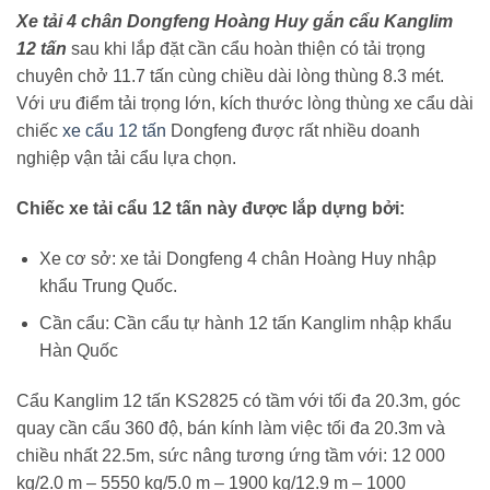
Xe tải 4 chân Dongfeng Hoàng Huy gắn cẩu Kanglim
12 tấn
sau khi lắp đặt cần cẩu hoàn thiện có tải trọng
chuyên chở 11.7 tấn cùng chiều dài lòng thùng 8.3 mét.
Với ưu điểm tải trọng lớn, kích thước lòng thùng xe cẩu dài
chiếc
xe cẩu 12 tấn
Dongfeng được rất nhiều doanh
nghiệp vận tải cẩu lựa chọn.
Chiếc xe tải cẩu 12 tấn này được lắp dựng bởi:
Xe cơ sở: xe tải Dongfeng 4 chân Hoàng Huy nhập
khẩu Trung Quốc.
Cần cẩu: Cần cẩu tự hành 12 tấn Kanglim nhập khẩu
Hàn Quốc
Cẩu Kanglim 12 tấn KS2825 có tầm với tối đa 20.3m, góc
quay cần cẩu 360 độ, bán kính làm việc tối đa 20.3m và
chiều nhất 22.5m, sức nâng tương ứng tầm với: 12 000
kg/2.0 m – 5550 kg/5.0 m – 1900 kg/12.9 m – 1000