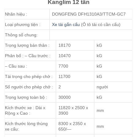
Kanglim 12 tấn
Nhãn hiệu :
DONGFENG DFH1310A3/TTCM-GC7
Loại phương tiện :
Xe tải gắn cẩu
(Ô tô tải có cần cẩu)
Thông số chung:
Trọng lượng bản thân :
18170
kG
Phân bố : – Cầu trước :
10470
kG
– Cầu sau :
7700
kG
Tải trọng cho phép chở :
11700
kG
Số người cho phép chở :
2
người
Trọng lượng toàn bộ :
30000
kG
Kích thước xe : Dài x
11820 x 2500 x
mm
Rộng x Cao :
3900
Kích thước lòng thùng
8300 x 2350 x
mm
xe cẩu:
650/—