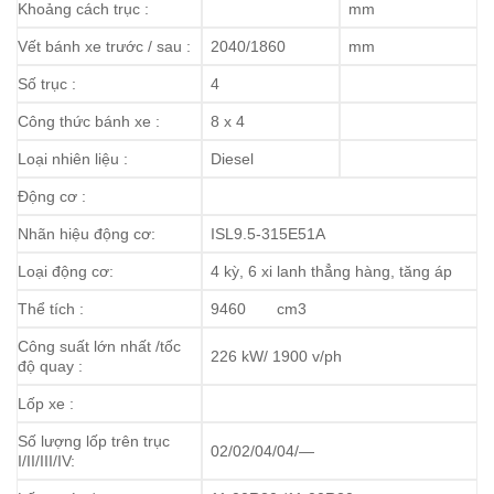
Khoảng cách trục :
mm
Vết bánh xe trước / sau :
2040/1860
mm
Số trục :
4
Công thức bánh xe :
8 x 4
Loại nhiên liệu :
Diesel
Động cơ :
Nhãn hiệu động cơ:
ISL9.5-315E51A
Loại động cơ:
4 kỳ, 6 xi lanh thẳng hàng, tăng áp
Thể tích :
9460 cm3
Công suất lớn nhất /tốc
226 kW/ 1900 v/ph
độ quay :
Lốp xe :
Số lượng lốp trên trục
02/02/04/04/—
I/II/III/IV: