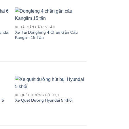
XE TẢI GẮN CẨU 15 TẤN
XE TẢI GẮN CẨU 8 TẤ
undai
Xe Tải Dongfeng 4 Chân Gắn Cẩu
Xe Hino 3 Chân F
Kanglim 15 Tấn
Hyundai 8 Tấn
PHỤ TÙNG
Đèn LED Xe Cứu T
XE QUÉT ĐƯỜNG HÚT BỤI
 5
Xe Quét Đường Hyundai 5 Khối