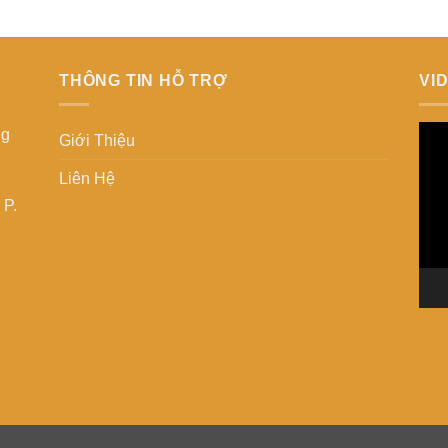
THÔNG TIN HỖ TRỢ
VI
Trìn
ng
Giới Thiệu
chơ
Liên Hệ
Vid
 P.