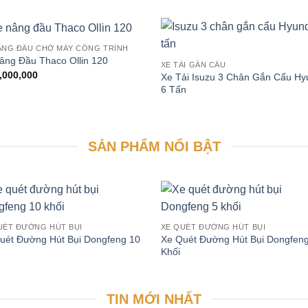
ÂNG ĐẦU CHỞ MÁY CÔNG TRÌNH
âng Đầu Thaco Ollin 120
XE TẢI GẮN CẨU
,000,000
Xe Tải Isuzu 3 Chân Gắn Cẩu Hy
6 Tấn
SẢN PHẨM NỔI BẬT
UÉT ĐƯỜNG HÚT BỤI
XE QUÉT ĐƯỜNG HÚT BỤI
uét Đường Hút Bụi Dongfeng 10
Xe Quét Đường Hút Bụi Dongfeng
Khối
TIN MỚI NHẤT