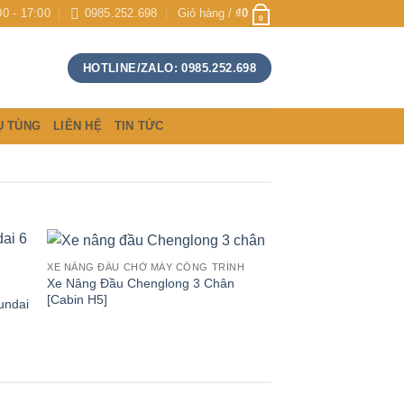
00 - 17:00
0985.252.698
Giỏ hàng /
₫
0
0
HOTLINE/ZALO: 0985.252.698
Ụ TÙNG
LIÊN HỆ
TIN TỨC
XE NÂNG ĐẦU CHỞ MÁY CÔNG TRÌNH
Xe Nâng Đầu Chenglong 3 Chân
[Cabin H5]
undai