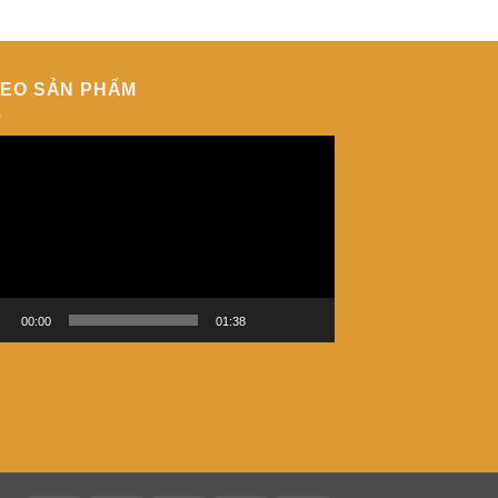
DEO SẢN PHẨM
h
i
eo
00:00
01:38