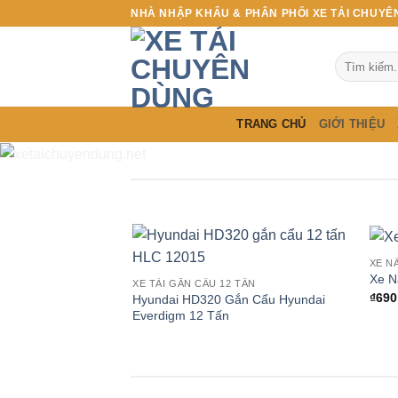
Bỏ
NHÀ NHẬP KHẨU & PHÂN PHỐI XE TẢI CHUYÊ
qua
nội
Tìm
dung
kiếm:
TRANG CHỦ
GIỚI THIỆU
XE N
Xe N
XE TẢI GẮN CẨU 12 TẤN
₫
690
Hyundai HD320 Gắn Cẩu Hyundai
Everdigm 12 Tấn