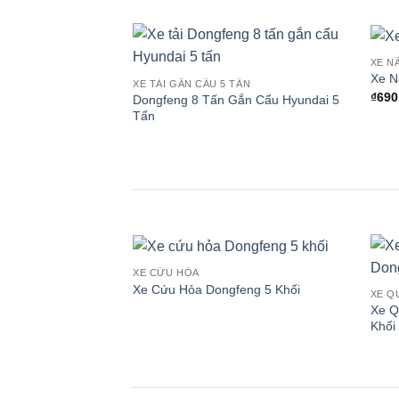
XE N
Xe N
XE TẢI GẮN CẨU 5 TẤN
₫
690
Dongfeng 8 Tấn Gắn Cẩu Hyundai 5
Tấn
XE CỨU HỎA
Xe Cứu Hỏa Dongfeng 5 Khối
XE Q
Xe Q
Khối