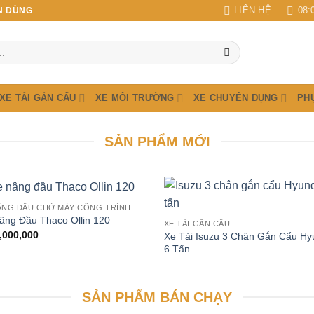
LIÊN HỆ
08:
N DÙNG
XE TẢI GẮN CẨU
XE MÔI TRƯỜNG
XE CHUYÊN DỤNG
PH
SẢN PHẨM MỚI
ÂNG ĐẦU CHỞ MÁY CÔNG TRÌNH
âng Đầu Thaco Ollin 120
XE TẢI GẮN CẨU
,000,000
Xe Tải Isuzu 3 Chân Gắn Cẩu Hy
6 Tấn
SẢN PHẨM BÁN CHẠY