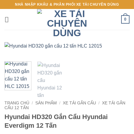
Bỏ
NHÀ NHẬP KHẨU & PHÂN PHỐI XE TẢI CHUYÊN DÙNG
qua
nội
0
dung
TRANG CHỦ
/
SẢN PHẨM
/
XE TẢI GẮN CẨU
/
XE TẢI GẮN
CẨU 12 TẤN
Hyundai HD320 Gắn Cẩu Hyundai
Everdigm 12 Tấn