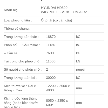
HYUNDAI HD320
Nhãn hiệu :
WKYRHEZLFVT3/TTCM-GC2
Loại phương tiện :
Ô tô tải (có cần cẩu)
Thông số chung:
Trọng lượng bản thân :
18870
kG
Phân bố : – Cầu trước :
11180
kG
– Cầu sau :
7690
kG
Tải trọng cho phép chở :
11000
kG
Số người cho phép chở :
2
người
Trọng lượng toàn bộ :
30000
kG
Kích thước xe : Dài x
12200 x 2500 x
mm
Rộng x Cao :
4000
Kích thước lòng thùng
8050 x 2350 x
hàng (hoặc kích thước
mm
600/—
bao xi téc) :