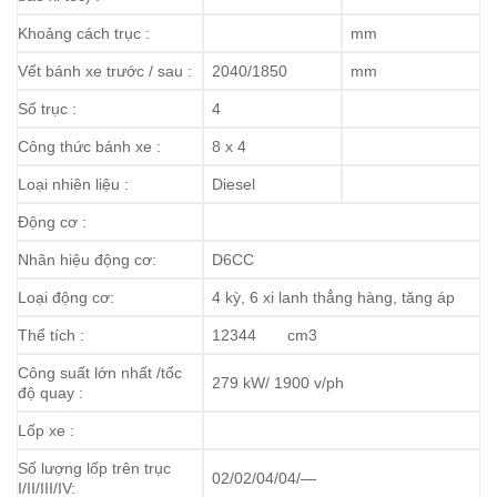
Khoảng cách trục :
mm
Vết bánh xe trước / sau :
2040/1850
mm
Số trục :
4
Công thức bánh xe :
8 x 4
Loại nhiên liệu :
Diesel
Động cơ :
Nhãn hiệu động cơ:
D6CC
Loại động cơ:
4 kỳ, 6 xi lanh thẳng hàng, tăng áp
Thể tích :
12344 cm3
Công suất lớn nhất /tốc
279 kW/ 1900 v/ph
độ quay :
Lốp xe :
Số lượng lốp trên trục
02/02/04/04/—
I/II/III/IV: