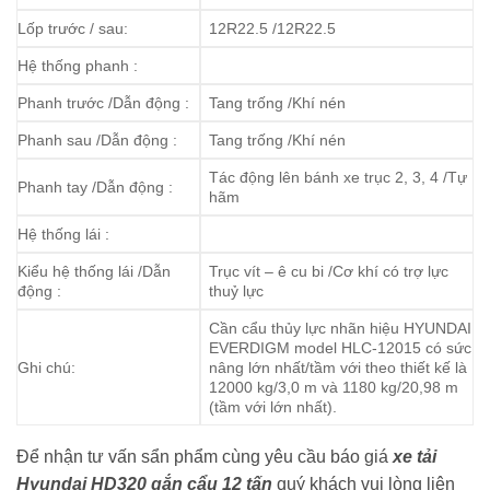
Lốp trước / sau:
12R22.5 /12R22.5
Hệ thống phanh :
Phanh trước /Dẫn động :
Tang trống /Khí nén
Phanh sau /Dẫn động :
Tang trống /Khí nén
Tác động lên bánh xe trục 2, 3, 4 /Tự
Phanh tay /Dẫn động :
hãm
Hệ thống lái :
Kiểu hệ thống lái /Dẫn
Trục vít – ê cu bi /Cơ khí có trợ lực
động :
thuỷ lực
Cần cẩu thủy lực nhãn hiệu HYUNDAI
EVERDIGM model HLC-12015 có sức
Ghi chú:
nâng lớn nhất/tầm với theo thiết kế là
12000 kg/3,0 m và 1180 kg/20,98 m
(tầm với lớn nhất).
Để nhận tư vấn sẩn phẩm cùng yêu cầu báo giá
xe tải
Hyundai HD320 gắn cẩu 12 tấn
quý khách vui lòng liên